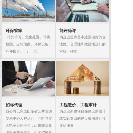
环保管家
能评稳评
  排污许可、危废处置、环境
为企业提供基本建设项目的合
检测、应急预案、环保设备、
法性、合理性和效益性进行的
审核、稽查
招标代理
工程造价、工程审计
我公司已完成山东省公共资源
为企业新建项目在建设期预计
交易中心入户认证，同时与航
或实际支出的建设费用进行预
天电子采购平台，山东能源集
评估服务
团电子商务平台、中国招投标